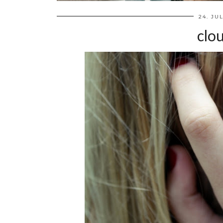
24. JUL
clo