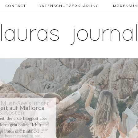
CONTACT
DATENSCHUTZERKLÄRUNG
IMPRESSU
 Must-See’s, unser
& Kosten
erschöne Insel habe ich mich
nnt euch nicht vorstellen wie
hon besuchen wollte, sie …