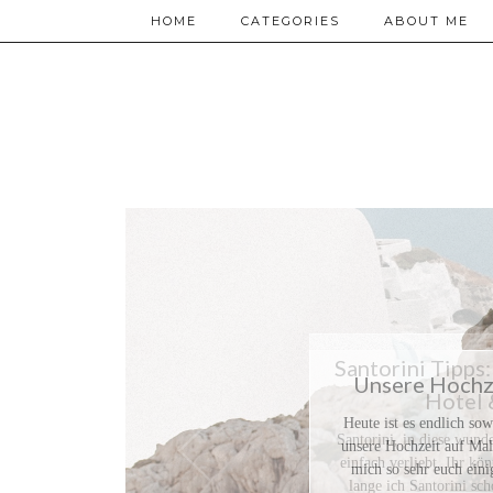
HOME
CATEGORIES
ABOUT ME
Santorini Tipps:
Hotel 
Santorini, in diese wund
einfach verliebt. Ihr kö
lange ich Santorini sc