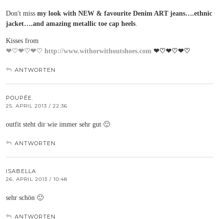
Don't miss
my look with NEW & favourite Denim ART jeans….ethnic
jacket….and amazing metallic toe cap heels
.
Kisses from
❤♡❤♡❤♡
http://www.withorwithoutshoes.com
❤♡❤♡❤♡
ANTWORTEN
POUPÉE.
25. APRIL 2013 / 22:36
outfit steht dir wie immer sehr gut 🙂
ANTWORTEN
ISABELLA
26. APRIL 2013 / 10:48
sehr schön 🙂
ANTWORTEN