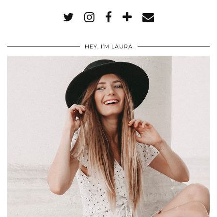
HEY, I’M LAURA