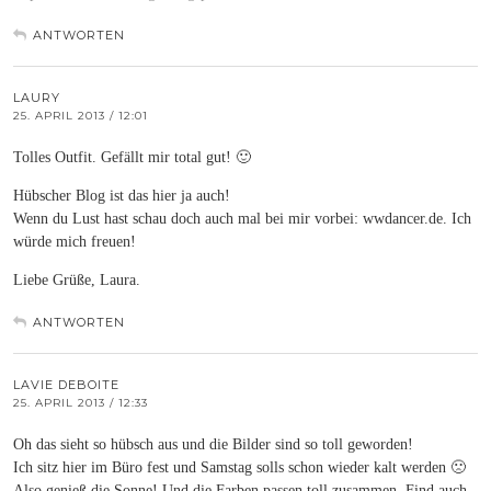
ANTWORTEN
LAURY
25. APRIL 2013 / 12:01
Tolles Outfit. Gefällt mir total gut! 🙂
Hübscher Blog ist das hier ja auch!
Wenn du Lust hast schau doch auch mal bei mir vorbei: wwdancer.de. Ich
würde mich freuen!
Liebe Grüße, Laura.
ANTWORTEN
LAVIE DEBOITE
25. APRIL 2013 / 12:33
Oh das sieht so hübsch aus und die Bilder sind so toll geworden!
Ich sitz hier im Büro fest und Samstag solls schon wieder kalt werden 🙁
Also genieß die Sonne! Und die Farben passen toll zusammen. Find auch