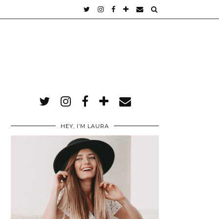
M
HEY, I’M LAURA