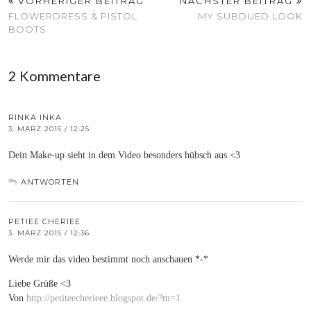
VORHERIGER BEITRAG
NÄCHSTER BEITRAG
FLOWERDRESS & PISTOL
MY SUBDUED LOOK
BOOTS
2 Kommentare
RINKA INKA
3. MÄRZ 2015 / 12:25
Dein Make-up sieht in dem Video besonders hübsch aus <3
ANTWORTEN
PETIEE CHERIEE
3. MÄRZ 2015 / 12:36
Werde mir das video bestimmt noch anschauen *-*
Liebe Grüße <3
Von
http://petiteecherieee.blogspot.de/?m=1