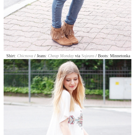
Shirt:
Chicnova
/ Jeans:
Cheap Monday
via
Sojeans
/ Boots: Minnetonka