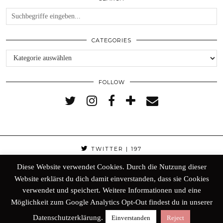
CATEGORIES
Categories
FOLLOW
TWITTER
| 197
Diese Website verwendet Cookies. Durch die Nutzung dieser
FACEBOOK
| 298
Website erklärst du dich damit einverstanden, dass sie Cookies
verwendet und speichert. Weitere Informationen und eine
BLOGLOVIN
| 256
Möglichkeit zum Google Analytics Opt-Out findest du in unserer
Datenschutzerklärung.
Einverstanden
Reject