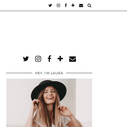
M
HEY, I’M LAURA