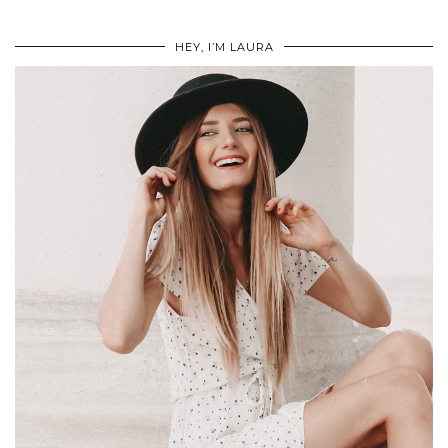
HEY, I’M LAURA